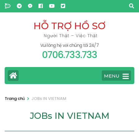
Bỏ
qua
và
HỖ TRỢ HỒ SƠ
tới
Người Thật – Việc Thật
nội
Vui lòng hệ với chúng tôi 24/7
dung
0706.733.733
(ấn
Enter)
MENU
>
Trang chủ
JOBs IN VIETNAM
JOBs IN VIETNAM