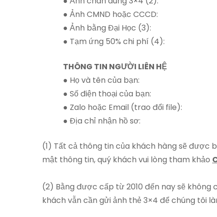
● Ảnh chân dung 3×4 (2):
● Ảnh CMND hoặc CCCD:
● Ảnh bằng Đại Học (3):
● Tạm ứng 50% chi phí (4):
THÔNG TIN NGƯỜI LIÊN HỆ
● Họ và tên của bạn:
● Số điện thoại của bạn:
● Zalo hoặc Email (trao đổi file):
● Địa chỉ nhận hồ sơ:
(1) Tất cả thông tin của khách hàng sẽ được b
mật thông tin, quý khách vui lòng tham khảo
C
(2) Bằng được cấp từ 2010 đến nay sẽ không c
khách vẫn cần gửi ảnh thẻ 3×4 để chúng tôi là