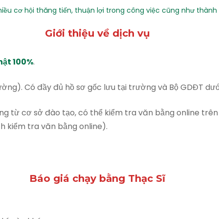
hiều cơ hội thăng tiến, thuận lợi trong công việc cũng như thàn
Giới thiệu về dịch vụ
hật 100%
.
ường). Có đầy đủ hồ sơ gốc lưu tại trường và Bộ GDĐT dưới
g từ cơ sở đào tạo, có thể kiểm tra văn bằng online trên
 kiểm tra văn bằng online).
Báo giá chạy bằng Thạc Sĩ