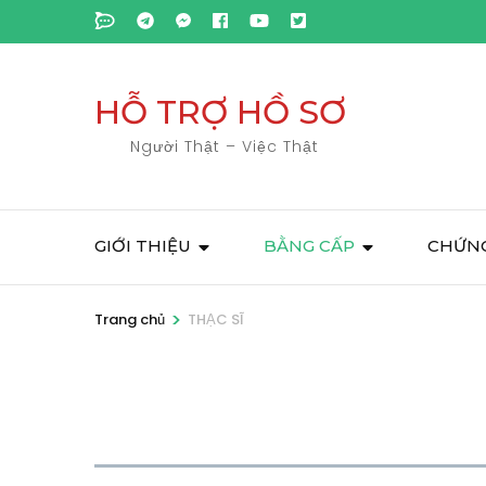
Bỏ
qua
và
tới
HỖ TRỢ HỒ SƠ
nội
Người Thật – Việc Thật
dung
(ấn
Enter)
GIỚI THIỆU
BẰNG CẤP
CHỨNG
>
Trang chủ
THẠC SĨ