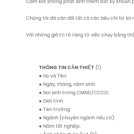
Cam kết không phát sinh thêm bất kỳ khoản p
Chúng tôi đã cân đối tất cả các tiêu chí từ lợ
Với những giá trị rõ ràng từ việc chạy bằng th
THÔNG TIN CẦN THIẾT
(1)
● Họ và Tên:
● Ngày, tháng, năm sinh:
● Nơi sinh trong CMND/CCCD:
● Giới tính:
● Tên trường:
● Ngành (chuyên ngành nếu có):
● Năm tốt nghiệp: