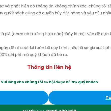
 và phát hiện có thông tin không chính xác, chúng tôi sẽ t
ày quý khách cũng có quyền hủy đặt hàng và yêu cầu nhận 
 là giả (chưa có trường hợp nào): Đây là một vấn đề cực 
ngày để rà soát lại toàn bộ quy trình, nếu hồ sơ giả xuất
500% chi phí mà quý khách đã bỏ ra.
Thông tin liên hệ
Vui lòng cho chúng tôi cơ hội được hỗ trợ quý khách
T