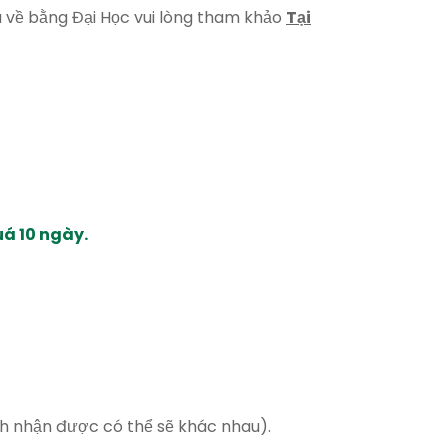
u về bằng Đại Học vui lòng tham khảo
Tại
á 10 ngày.
ch nhận được có thể sẽ khác nhau).